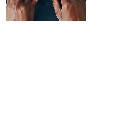
正義のための学習
モーメントの定義
人種差別を消去する
リルタ
ロングアイランドのアーバンリーグ
NYSUT /社会正義
©2020経済的機会による。 Wix.comで誇らしげに作成