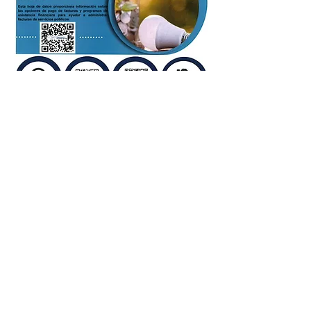
©2020経済的機会による。 Wix.comで誇らしげに作成